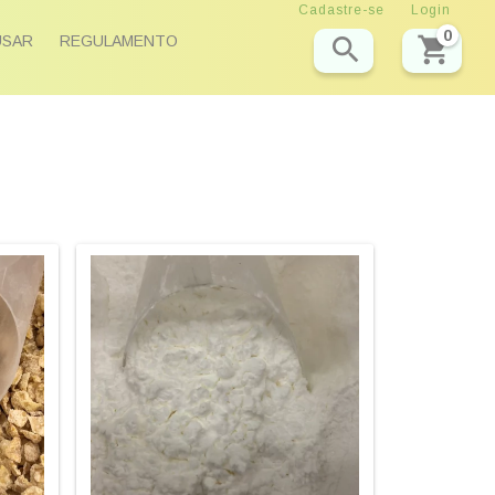
Cadastre-se
Login
0
USAR
REGULAMENTO

